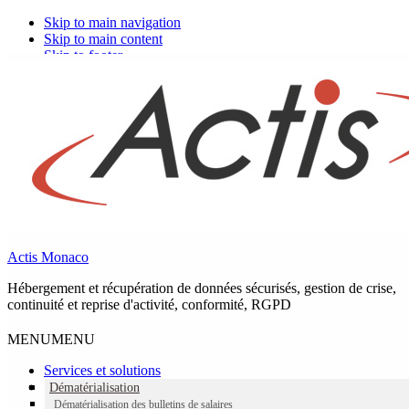
Skip to main navigation
Skip to main content
Skip to footer
Dématérialisation : Gestion electronique
des documents ou Coffre-fort Numérique
?
Actis Monaco
Qu'est ce qu'un coffre-fort numérique ?
Hébergement et récupération de données sécurisés, gestion de crise,
continuité et reprise d'activité, conformité, RGPD
MENU
MENU
Services et solutions
Il s'agit d'un espace d’archivage numérique
Dématérialisation
personnel hautement sécurisé. Le coffre-fort
Dématérialisation des bulletins de salaires