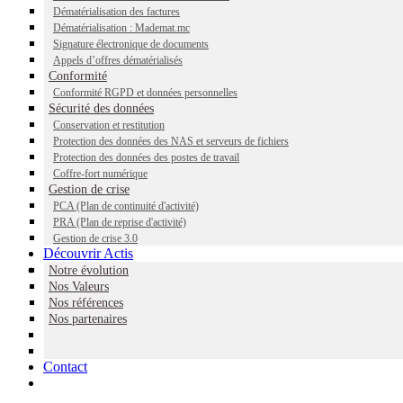
numérique est un service tiers de confiance
Dématérialisation des factures
Dématérialisation : Mademat.mc
Signature électronique de documents
Appels d’offres dématérialisés
Conformité
Conformité RGPD et données personnelles
Le coffre-fort numérique dispose d’un haut niveau de
Sécurité des données
sécurité et de traçabilité qui lui permet de conférer une
Conservation et restitution
valeur probante
aux documents archivés. Les fichiers
Protection des données des NAS et serveurs de fichiers
déposés sont exclusivement accessibles pour les
Protection des données des postes de travail
utilisateurs identifiés comme propriétaires du coffre.
Coffre-fort numérique
Gestion de crise
PCA (Plan de continuité d'activité)
PRA (Plan de reprise d'activité)
Gestion de crise 3.0
Découvrir Actis
Quelles sont les applications concrètes d'un coffre-
Notre évolution
fort électronique ?
Nos Valeurs
Nos références
Il peut :
Nos partenaires
Permettre l'archivage légal numérique de factures
Contact
électroniques avec une traçabilité
Permettre l'archivage légal numérique de Bulletins de