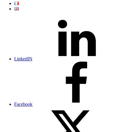
salaires électroniques avec une traçabilité
Archiver des fichiers numériques avec une valeur probante
Archiver des documents en provenance d'une GED ou
d'un web service par connexion API
Tracer l'ensemble des dépôts de documents effectués
Signer nativement tous les documents déposés
Garantir la confidentialité des documents
Servir de boite aux lettres partagée et sécurisée entre
plusieurs utilisateurs identifiés
LinkedIN
Proposer un versionning d'un même document
Il ne peut pas :
Dématérialiser à lui seul des process ou des flux
documentaires
Alimenter une chaîne de validation
Facebook
Servir d'espace de stockage courant
être une plateforme de travail collaboratif
Indexer des documents
Alimenter une GED en documents