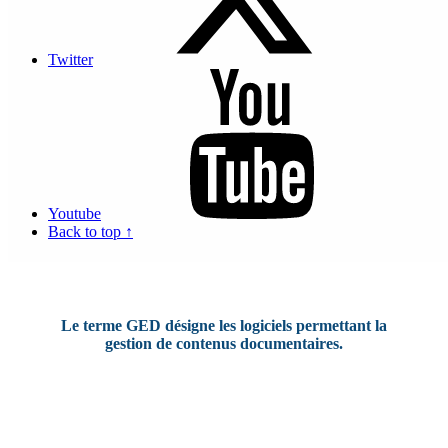
Permettre la modification de documents
Twitter
En savoir plus sur le Coffre-fort numérique
Qu'est ce qu'une gestion electronique des documents
(GED) ?
Youtube
Back to top ↑
Le terme GED désigne les logiciels permettant la
gestion de contenus documentaires.