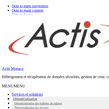
Skip to main navigation
Skip to main content
Skip to footer
Actis Monaco
Auteur/autrice :
Actis
Hébergement et récupération de données sécurisés, gestion de crise, co
MENU
MENU
Services et solutions
Dématérialisation
Dématérialisation des bulletins de salaires
Dématérialisation des factures