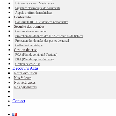
Dématérialisation : Mademat.mc
Signature électronique de documents
Appels d’offres dématérialisés
Conformité
Conformité RGPD et données personnelles
Sécurité des données
Conservation et restitution
Protection des données des NAS et serveurs de fichiers
Protection des données des postes de travail
Coffre-fort numérique
Gestion de crise
PCA (Plan de continuité d'activité)
PRA (Plan de reprise d'activité)
Gestion de crise 3.0
Découvrir Actis
Notre évolution
La GED au service des
Nos Valeurs
Ressources Humaines
Nos références
Nos partenaires
la GED en ligne Mademat.mc offre des
solutions simples pour faciliter le suivi et la
Contact
productivité des tâches récurrentes des métiers
des Ressources Humaines. Procédures
d’entrées et sorties des salariés, récupération