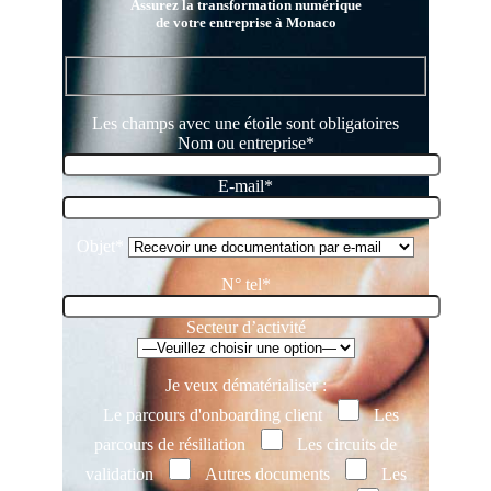
Assurez la transformation numérique
de votre entreprise à Monaco
Les champs avec une étoile sont obligatoires
Nom ou entreprise*
E-mail*
Objet*
N° tel*
Secteur d’activité
Je veux dématérialiser :
Le parcours d'onboarding client
Les
parcours de résiliation
Les circuits de
validation
Autres documents
Les