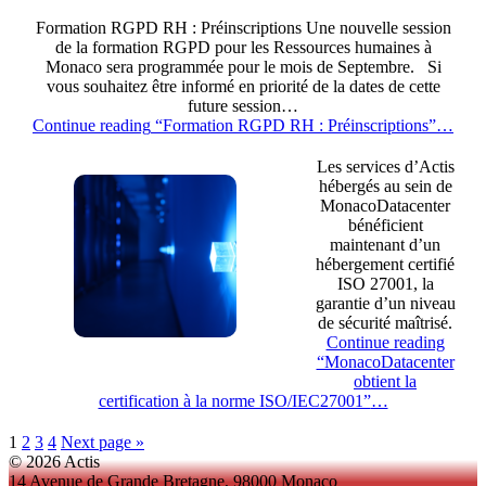
Formation RGPD RH : Préinscriptions Une nouvelle session
de la formation RGPD pour les Ressources humaines à
Monaco sera programmée pour le mois de Septembre. Si
vous souhaitez être informé en priorité de la dates de cette
future session…
Continue reading
“Formation RGPD RH : Préinscriptions”
…
Les services d’Actis
hébergés au sein de
MonacoDatacenter
bénéficient
maintenant d’un
hébergement certifié
ISO 27001, la
garantie d’un niveau
de sécurité maîtrisé.
Continue reading
“MonacoDatacenter
obtient la
certification à la norme ISO/IEC27001”
…
1
2
3
4
Next page
»
© 2026 Actis
14 Avenue de Grande Bretagne, 98000 Monaco