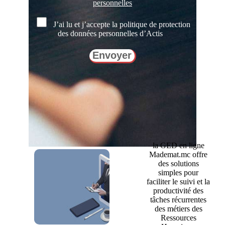
personnelles
J’ai lu et j’accepte la politique de protection
des données personnelles d’Actis
Veuillez
laisser
ce
champ
vide.
la GED en ligne
Mademat.mc offre
des solutions
simples pour
faciliter le suivi et la
productivité des
tâches récurrentes
des métiers des
Ressources