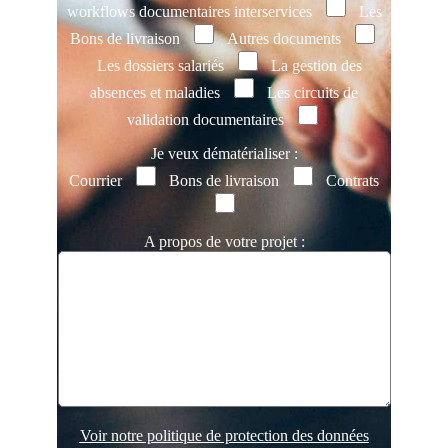
workflows documentaires interservices
Les
Bons de livraison
Autres documents
Les dossiers salariés
La gestion des
absences et maladies
Les circuits de
validation documentaires
Je veux dématérialiser :
Courrier
Bons de livraison
Contrats
A propos de votre projet :
Voir notre politique de protection des données