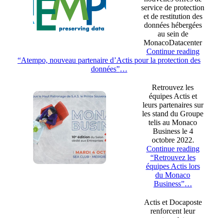
service de protection
et de restitution des
données hébergées
au sein de
MonacoDatacenter
Continue reading
“Atempo, nouveau partenaire d’Actis pour la protection des
données”
…
Retrouvez les
équipes Actis et
leurs partenaires sur
les stand du Groupe
telis au Monaco
Business le 4
octobre 2022.
Continue reading
“Retrouvez les
équipes Actis lors
du Monaco
Business”
…
Actis et Docaposte
renforcent leur