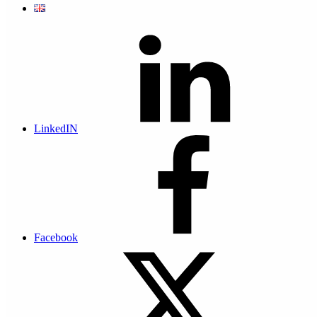
des documents, gestion des absences, pilotage
des actions de conformité…
Nous contacter
LinkedIN
Quelles sont les tâches RH qui peuvent être
facilitées avec la GED ?
Facebook
Entrée et sortie des salariés