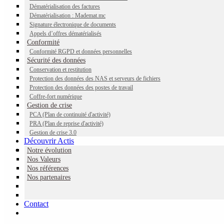
Dématérialisation des factures
Dématérialisation : Mademat.mc
Signature électronique de documents
Appels d’offres dématérialisés
La plateforme de
Conformité
signature
Conformité RGPD et données personnelles
électronique en
Sécurité des données
ligne
Conservation et restitution
jesigne.actis.mc.
Protection des données des NAS et serveurs de fichiers
proposée par Actis
Protection des données des postes de travail
et Docaposte est
Coffre-fort numérique
disponible
Gestion de crise
maintenant à
PCA (Plan de continuité d'activité)
Monaco.
PRA (Plan de reprise d'activité)
Hébergement 100%
Gestion de crise 3.0
Monégasque
Découvrir Actis
Continue reading
“Disponible : Plateforme de signature
Notre évolution
électronique en ligne”
…
Nos Valeurs
Nos références
Actis et Atempo
Nos partenaires
s’associent afin de
proposer de
nouvelles offres de
Contact
service de protection
et de restitution des