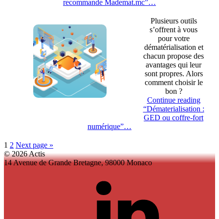
recommande Mademat.mc”
…
Plusieurs outils
s’offrent à vous
pour votre
dématérialisation et
chacun propose des
avantages qui leur
sont propres. Alors
comment choisir le
bon ?
Continue reading
“Dématerialisation :
GED ou coffre-fort
numérique”
…
1
2
Next page
»
© 2026 Actis
14 Avenue de Grande Bretagne, 98000 Monaco