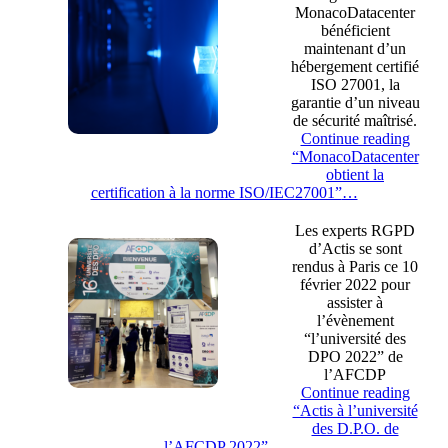
MonacoDatacenter
bénéficient
maintenant d’un
hébergement certifié
ISO 27001, la
garantie d’un niveau
de sécurité maîtrisé.
Continue reading
“MonacoDatacenter
obtient la
certification à la norme ISO/IEC27001”
…
Les experts RGPD
d’Actis se sont
rendus à Paris ce 10
février 2022 pour
assister à
l’évènement
“l’université des
DPO 2022” de
l’AFCDP
Continue reading
“Actis à l’université
des D.P.O. de
l’AFCDP 2022”
…