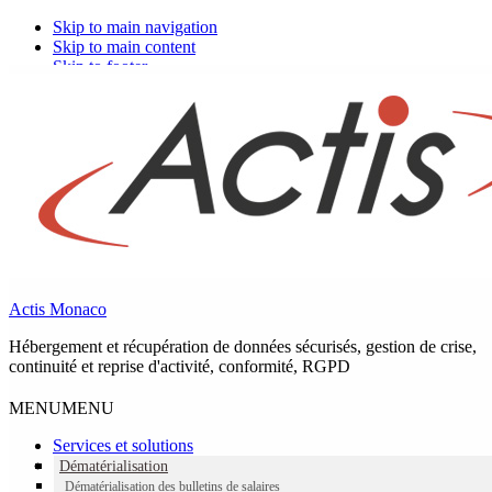
Skip to main navigation
Skip to main content
Skip to footer
Actis Monaco
Catégorie :
Actualités
Hébergement et récupération de données sécurisés, gestion de crise,
continuité et reprise d'activité, conformité, RGPD
Toutes les actualités d’Actis et du groupe Telis.
MENU
MENU
Restés informés !
Services et solutions
Dématérialisation
Dématérialisation des bulletins de salaires