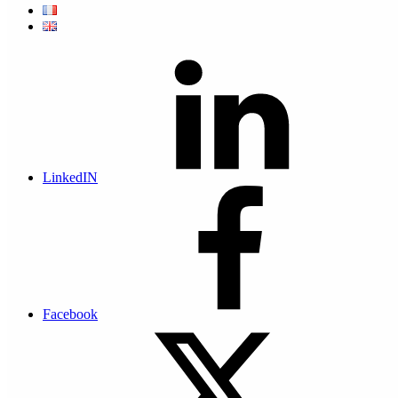
données hébergées
au sein de
MonacoDatacenter
Continue reading
“Atempo, nouveau partenaire d’Actis pour la protection des
données”
…
Retrouvez les
équipes Actis et
leurs partenaires sur
les stand du Groupe
LinkedIN
telis au Monaco
Business le 4
octobre 2022.
Continue reading
“Retrouvez les
équipes Actis lors
du Monaco
Business”
…
Facebook
Actis et Docaposte
renforcent leur
partenariat au
travers d’un
nouveau service de