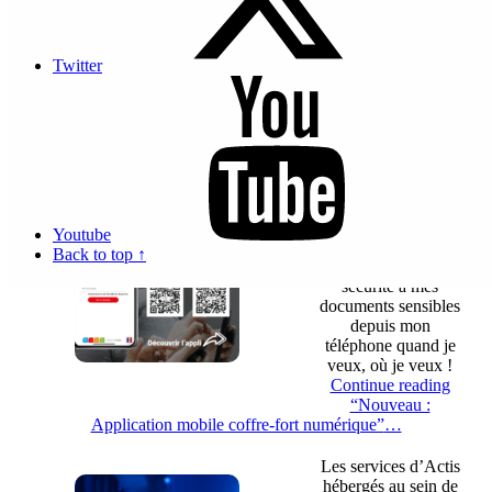
signature
électronique en
ligne, sécurisé,
Twitter
simple et innovant à
Monaco
Continue reading
“Nouveau :
plateforme de signature électronique simple et sécurisée”
…
Dispo maintenant
sur IOS et Android
Youtube
J’accède en un clin
Back to top ↑
d’œil et en toute
sécurité à mes
documents sensibles
depuis mon
téléphone quand je
veux, où je veux !
Continue reading
“Nouveau :
Application mobile coffre-fort numérique”
…
Les services d’Actis
hébergés au sein de