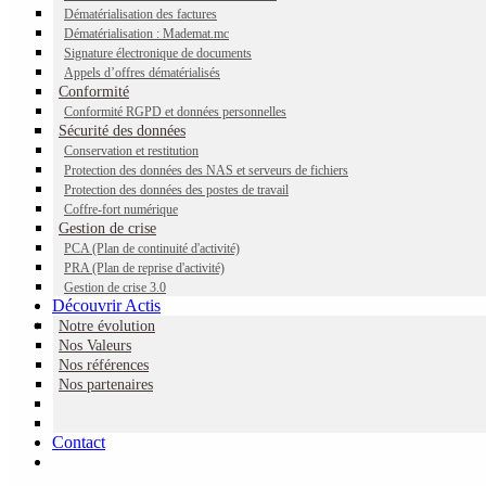
Dématérialisation des factures
Dématérialisation : Mademat.mc
Signature électronique de documents
Appels d’offres dématérialisés
Conformité
Conformité RGPD et données personnelles
Sécurité des données
Conservation et restitution
Protection des données des NAS et serveurs de fichiers
Protection des données des postes de travail
Coffre-fort numérique
Gestion de crise
PCA (Plan de continuité d'activité)
PRA (Plan de reprise d'activité)
Gestion de crise 3.0
Découvrir Actis
Notre évolution
Nos Valeurs
Nos références
Participez à notre conférence de 15h30 à 16h30
Nos partenaires
les « Solutions du Groupe telis hébergées dans notre
Monaco DATACENTER »
Contact