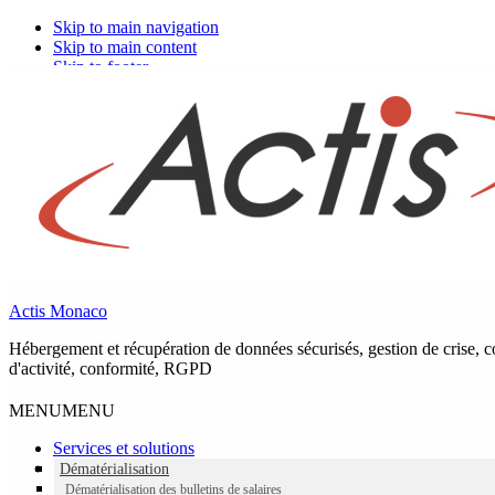
Skip to main navigation
Skip to main content
Skip to footer
Le Groupe telis au salon Monaco Business
2022 en présence de nos experts et
partenaires
Actis Monaco
Le Groupe telis vous donne rendez-vous sur le Monaco Business le
4 octobre 2022 au Méridien Beach Plaza – Sea Club.
Hébergement et récupération de données sécurisés, gestion de crise, co
A cette occasion, nos experts et nos partenaires seront à votre
d'activité, conformité, RGPD
disposition pour échanger avec vous et vous présenter de nouveaux
produits et services.
MENU
MENU
Services et solutions
Dématérialisation
Dématérialisation des bulletins de salaires