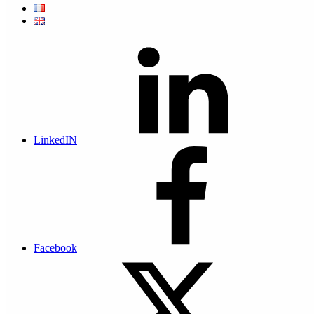
Inscriptions
Actis, filiale du Groupe telis, accompagne depuis 2003 la transition
numérique des entreprises monégasques au travers de la protection
de leurs données. Cette année encore de belles nouveautés seront
présentées par les équipes Actis sur le stand du Groupe telis dans ses
domaines d’activités :
LinkedIN
Dématérialisation
Gestion de crise
Cybersécurité et protection des données
RDPD et protection des données personnelles
Les équipes d’Atempo, nouveau partenaire Actis, Leader européen
en protection souveraines des données seront présents pour présenter
les solutions, Tina et Lina, utilisées par l’armée française et de
Facebook
nombreux hôpitaux européens pour la sauvegarde et la récupération
de données.
En avant-première pour cette édition, il sera possible de tester la