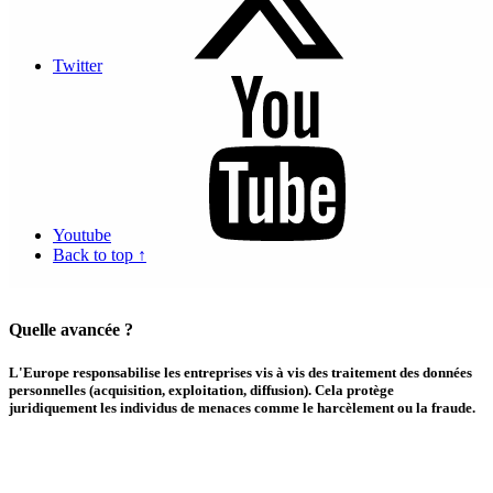
Applicable dans toute l’Europe depuis le 25 mai 2018, le RGPD
encadre la protection des données personnelles. Afin de garantir leur
conformité, les organisations se doivent de nommer un un Délégué à
la Protection des Données (DPD ou DPO en anglais) et être en
Twitter
capacité de prouver leur maîtrise de leur traitements de données
personnelles à tout instant au travers d’un dossier dédié.
A Monaco c’est le Centre de Contrôle des Informations Nominatives
(CCIN), un organisme indépendant, à l’instar de la CNIL en France,
qui est en charge de contrôler la conformité des organismes au
RGPD, mais également aux lois Monégasques sur la protection des
données personnelles.
Youtube
Back to top ↑
En savoir plus sur le RGPD et la CCIN
Quelle avancée ?
L'Europe responsabilise les entreprises vis à vis des traitement des données
personnelles (acquisition, exploitation, diffusion). Cela protège
juridiquement les individus de menaces comme le harcèlement ou la fraude.