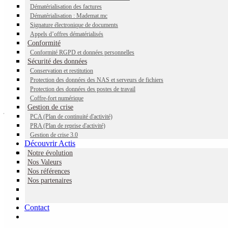
de l’enfance.
Dématérialisation des factures
Dématérialisation : Mademat.mc
Signature électronique de documents
Appels d’offres dématérialisés
Conformité
Conformité RGPD et données personnelles
Sécurité des données
Des avancées permettent un internet plus sûr pour
Conservation et restitution
tous
Protection des données des NAS et serveurs de fichiers
Protection des données des postes de travail
Coffre-fort numérique
Depuis maintenant plus de 7 ans Monaco met en place un cadre
Gestion de crise
juridique et des moyens pour permettre aux Monégasques de
PCA (Plan de continuité d'activité)
bénéficier d’un Internet plus sûr. Revenons sur les avancées
PRA (Plan de reprise d'activité)
majeures de la Principauté sur le numérique qui ont non seulement
Gestion de crise 3.0
permis de développer de nouvelles opportunités mais qui ont aussi
Découvrir Actis
contribué à rendre Internet, le monde numérique, plus sûr pour les
Notre évolution
Monégasques.
Nos Valeurs
Nos références
Nos partenaires
23 DEC. 2015 - Création de l'Agence Monégasque de Sécurité
Contact
Numérique (AMSN)