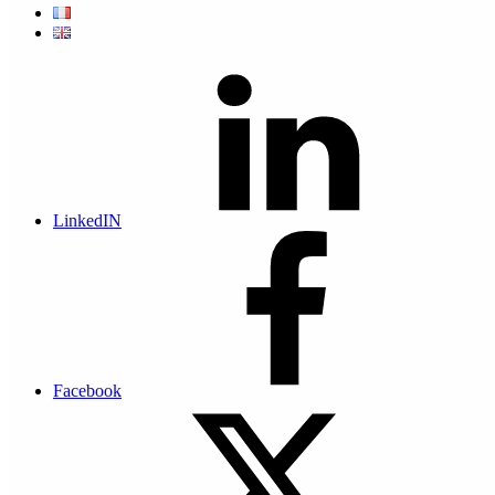
Le 23/12/2015, l’ordonnance n. 5.664 permet la création de
l’AMSN, une entité qui à l’instar de l’ANSSI en France, sera
désignée comme l’autorité nationale en charge de la sécurité des
systèmes d’information. Elle est placée sous l’autorité directe du
Ministre d’Etat.
Au fil du temps et des ordonnances, l’AMSN voit son spectre
d’activité grandir pour développer la sécurité numérique en
Principauté de Monaco et en encadrer les acteurs professionnels.
En savoir plus sur l'AMSN
LinkedIN
Quelle avancée ?
Monaco reconnait officiellement le risque cyber et les actes cyber
malveillants comme une menace contre laquelle il faut s'armer et agir.
Facebook
25 Mai 2018 - Le Règlement pour la Protection des Données
Personnelles (RGPD)